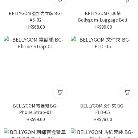
BELLYGOM 亞加力立牌 BG-
BELLYGOM 行李帶
AS-02
Bellygom-Luggage Belt
HK$68.00
HK$99.00
BELLYGOM 電話繩 BG-
BELLYGOM 文件夾 BG-
Phone Strap-01
FLD-05
HK$99.00
HK$28.00