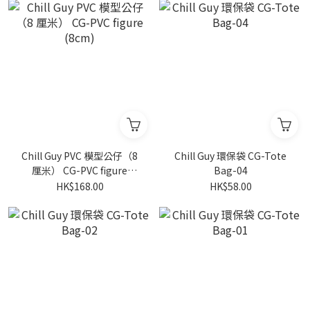
Chill Guy PVC 模型公仔（8
Chill Guy 環保袋 CG-Tote
厘米） CG-PVC figure
Bag-04
(8cm)
HK$168.00
HK$58.00