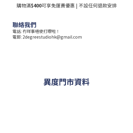
購物滿
$400
可享免運費優惠 | 不設任何退款安排
聯絡我們
電話: 冇咩事唔使打嚟啦！
電郵:
2degreestudiohk@gmail.com
異度門市資料