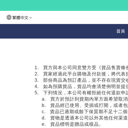
繁體中文
首頁
1.
買方與本公司同意雙方受《貨品售賣條
2.
買家經過此平台購物及付款後，將代表
3. 部份商品為預訂產品，並不存在現貨
4. 如為預購貨品，貨品均會清楚例明並
5.
下列情況，本公司有權拒絕任何退款申
a. 買方於預計到貨期內單方面希望取消
b. 貨品經已使用、受損或打開，或者包
c. 貨品已過期或餘下保質期不足十二個
d. 貨物是透過本公司以外其他任何渠道
e. 貨品標明是贈品或樣品。