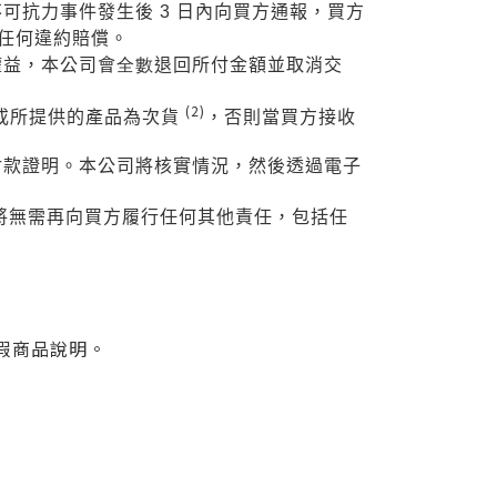
不可抗力事件發生後
3
日內向買方通報，
買方
任
何違約
賠
償。
權益，本公司會
全數
退回所付金額並取消交
(2)
或
所提
供
的
產品為次貨
，否則當買方接收
付款證明。本公司將核實情況，然後透過電子
將
無需再向買方履行任何其他責任，包括任
假商品說明。