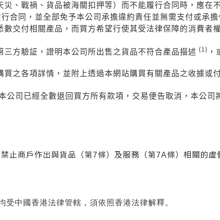
天災、戰禍、貨品被海關扣押等）而不能履行合同時，應在
履行合同，並全部免予本公司承擔違約責任
並無需支付或承
擔
悉數交付相關產品，而買方希望行使其受法律保障的消費者
(1)
第三方驗証，證明本公司所出售之貨品不符合產品描述
，
購買之各項詳情，並附上透過本網站購買有關產品之收據或
本公司已經全數退回買方所有款項，交易便告取消，本公司
）禁止商戶作出與貨品（第
條）及服務（第
條）相關的虛
7
7A
均受中國香港法律管轄，須依照香港法律解釋。