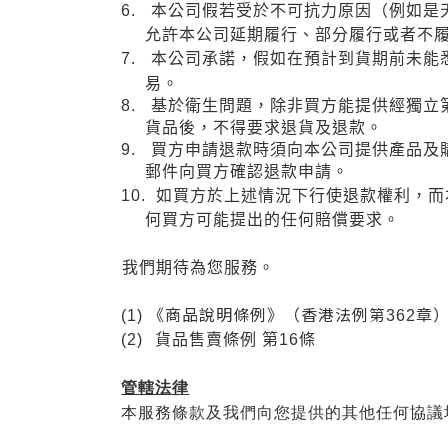
6.
本公司假若受於不可抗力原因（例如是
允許
本公
司延期履行、部分履行或者不
7.
本公司承諾，假如在
預計到貨期前
未能
易。
8.
基於衛生問題，除非買方能提供經獨立
貨品後，不得要求退貨及退款。
9.
買方申請退款時須向本公司提供產品及
郵件向買方確認退款申請。
10.
如買方於上
述
情
況
下行使退款權
利，
而
何買方可能提出的任何賠償要求。
我們期待為您服務。
《商品說明條例》（香港法例第
章
(1)
362
(2)
貨品售賣條例
第
16
條
管轄法律
本服務條款及我們向您提供的其他任何協議