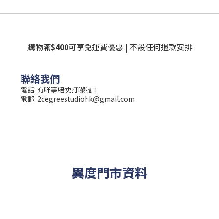
購物滿
$400
可享免運費優惠 | 不設任何退款安排
聯絡我們
電話: 冇咩事唔使打嚟啦！
電郵:
2degreestudiohk@gmail.com
異度門市資料