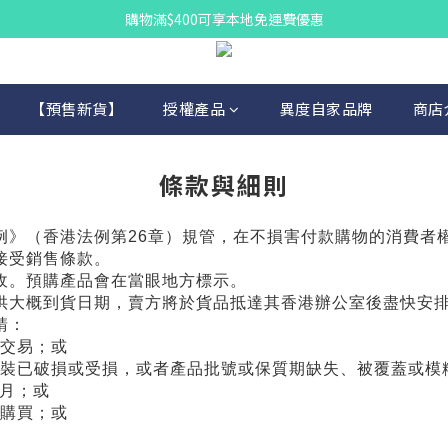
購物滿$400可享本地免運費優惠
【預售新貨】
授權產品
異度自家品牌
商店
條款與細則
例》（香港法例第26章）規管，在不損害付款購物的消費者
接受銷售條款。
交收。預購產品會在當眼地方標示。
提供大概到貨日期，賣方將於貨品抵達其香港辦公室後盡快安
請：
交易；或
裝已破損或受損，或者產品批號或保質期缺失、被覆蓋或模
月；或
購買；或