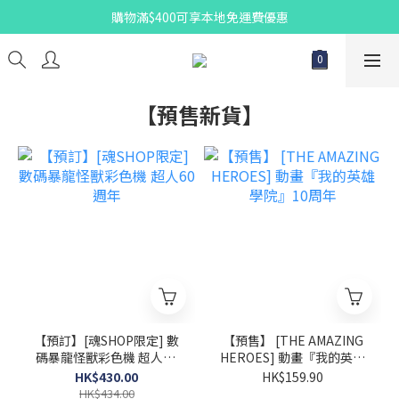
購物滿$400可享本地免運費優惠
【預售新貨】
【預訂】[魂SHOP限定] 數
【預售】 [THE AMAZING
碼暴龍怪獸彩色機 超人60
HEROES] 動畫『我的英雄
週年
學院』10周年
HK$430.00
HK$159.90
HK$434.00