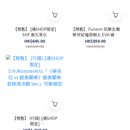
【預售】 [魂SHOP限定]
【預售】 Funism 玩樂主義
SHF 黑化笨久
新世紀福音戰士 EVA 補完
計劃第二代 全10+2款 (原條
HK$645.00
HK$850.00
10個)
HK$649.90
HK$999.00
【預售】 (行版) [魂SHOP
限定]
S.H.MonsterArts「《哥吉