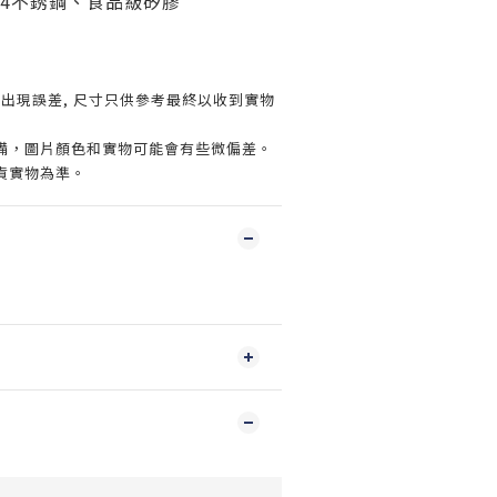
04不銹鋼、食品級矽膠
出現誤差, 尺寸只供參考最終以收到實物
設備，圖片顏色和實物可能會有些微偏差。
貨實物為準。