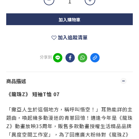
加入購物車
加入追蹤清單
分享到
商品描述
《龍珠Z》 短袖T恤 07
「撒亞人生於這個地方，稱呼叫悟空！」耳熟能詳的主
題曲，喚起幾多動漫迷的青蔥回憶！適逢今年是《龍珠
Z
》動畫放映
35
周年，販售多款動畫授權生活精品品牌
「異度空間工作室」，為了回應廣大粉絲對《龍珠
Z
》