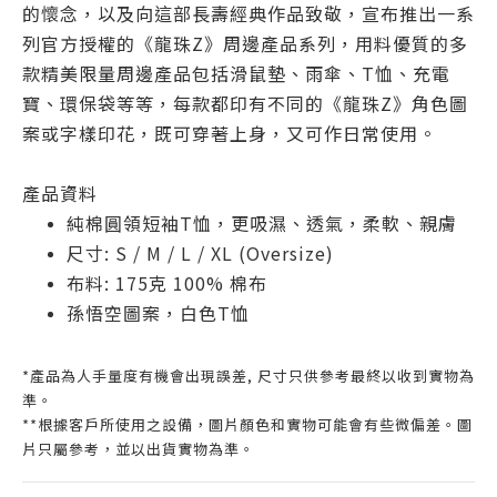
的懷念，以及向這部長壽經典作品致敬，宣布推出一系
列官方授權的《龍珠
Z
》周邊產品系列，用料優質的多
款精美限量周邊產品包括滑鼠墊、雨傘、
T
恤、充電
寶、環保袋等等，每款都印有不同的《龍珠
Z
》角色圖
案或字樣印花，既可穿著上身，又可作日常使用。
產品資料
純棉圓領短袖T恤，更吸濕、透氣，柔軟、親膚
尺寸: S / M / L / XL (Oversize)
布料: 175克 100% 棉布
孫悟空圖案，白
色
T
恤
*產品為人手量度有機會出現誤差, 尺寸只供參考最終以收到實物為
準。
**根據客戶所使用之設備，圖片顏色和實物可能會有些微偏差。圖
片只屬參考，並以出貨實物為準。