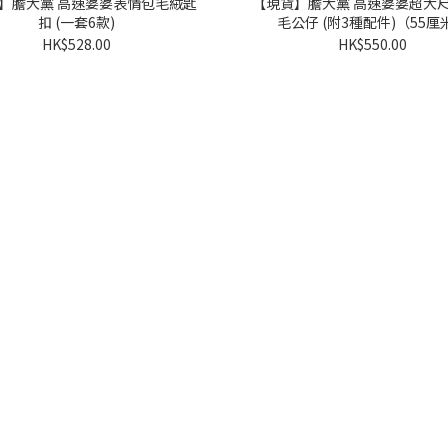
】膽大黨 高速婆婆表情包毛絨匙
【現貨】膽大黨 高速婆婆超大
扣 (一套6款)
毛公仔 (附3種配件)（55厘
HK$528.00
HK$550.00