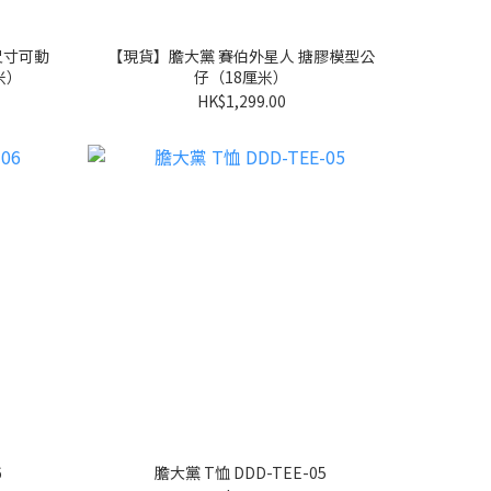
尺寸可動
【現貨】膽大黨 賽伯外星人 搪膠模型公
米）
仔（18厘米）
HK$1,299.00
6
膽大黨 T恤 DDD-TEE-05