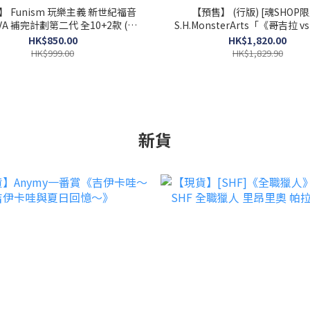
 Funism 玩樂主義 新世紀福音
【預售】 (行版) [魂SHOP限
VA 補完計劃第二代 全10+2款 (原
S.H.MonsterArts「《哥吉拉 v
條10個)
蒂》碧奧蘭蒂 若狹灣決戰 Ver.
HK$850.00
HK$1,820.00
型
HK$999.00
HK$1,829.90
新貨