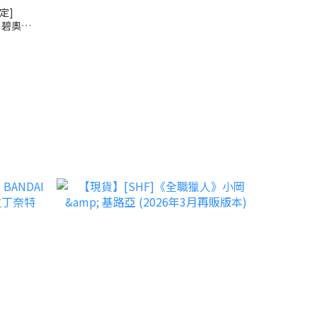
定]
s 碧奧蘭
」可動模