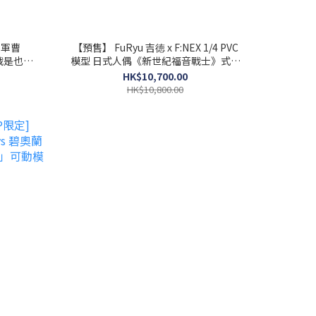
ro軍曹
【預售】 FuRyu 吉徳 x F:NEX 1/4 PVC
作戰是也！
模型 日式人偶《新世紀福音戰士》式波
·明日香·蘭格雷 & 綾波麗
HK$10,700.00
HK$10,800.00