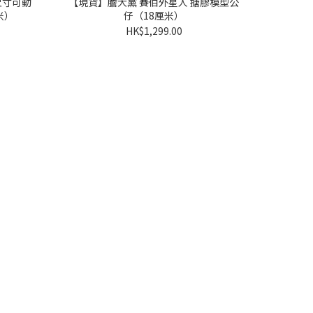
尺寸可動
【現貨】膽大黨 賽伯外星人 搪膠模型公
米）
仔（18厘米）
HK$1,299.00