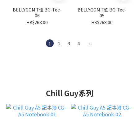
BELLYGOM T恤 BG-Tee-
BELLYGOM T恤 BG-Tee-
06
05
HK$268.00
HK$268.00
1
2
3
4
»
Chill Guy系列