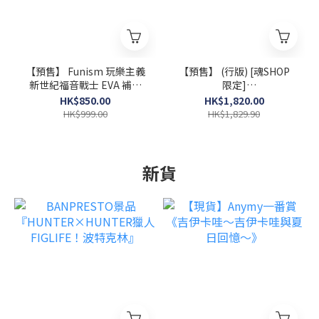
【預售】 Funism 玩樂主義
【預售】 (行版) [魂SHOP
新世紀福音戰士 EVA 補完
限定]
計劃第二代 全10+2款 (原條
S.H.MonsterArts「《哥吉
HK$850.00
HK$1,820.00
10個)
拉 vs 碧奧蘭蒂》碧奧蘭蒂
HK$999.00
HK$1,829.90
若狹灣決戰 Ver.」可動模型
新貨