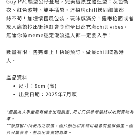
Guy PVC模型公仔登場，完美還原立體造型：灰色衛
衣、紅色波鞋、雙手插袋，連招牌chill樣同細節都一
絲不苟！加埋懷舊風包裝，玩味感滿分！擺喺枱面或者
放入痛袋拎出街絕對會令你全日都充滿chill vibes，
無論你係meme迷定潮流達人都一定要入手！
數量有限，售完即止！快啲預訂，做最
chill
嘅香港
人。
產品資料
尺寸：8cm (高)
出貨日期：2025年7月頭
*產品為人手量度有機會出現誤差, 尺寸只供參考最終以收到實物為
準。
**根據客戶所使用之設備，圖片顏色和實物可能會有些微偏差。圖
片只屬參考，並以出貨實物為準。