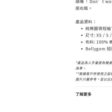
頭禪「 Don’t wo
座右銘。
產品資料：
純棉圓領短袖
尺寸: XS / S /
布料: 100% 
Bellygom
*產品為人手量度有機會
為準。
**根據客戶所使用之
圖片只屬參考，並以出
了解更多