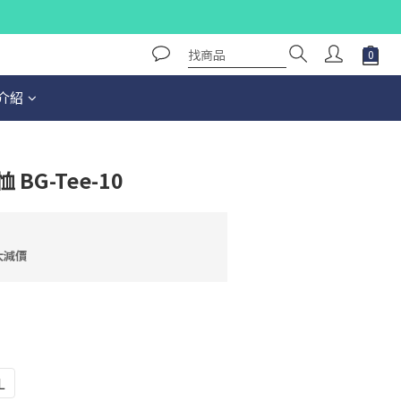
介紹
恤 BG-Tee-10
大減價
L