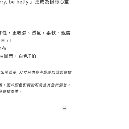
rry, be belly 」更成為粉絲心靈
T恤，更吸濕、透氣，柔軟、親膚
 M / L
棉布
 短袖圖案，白色T恤
出現誤差, 尺寸只供參考最終以收到實物
設備，圖片顏色和實物可能會有些微偏差。
貨實物為準。