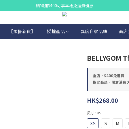
購物滿$400可享本地免運費優惠
【預售新貨】
授權產品
異度自家品牌
商店
BELLYGOM T
全店，$400免運費
指定商品，開倉清貨
HK$268.00
尺寸
: XS
XS
S
M