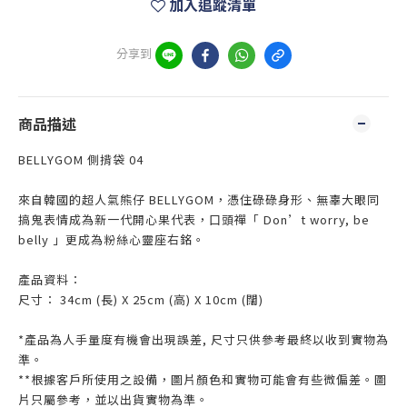
加入追蹤清單
分享到
商品描述
BELLYGOM 側揹袋 04
來自韓國的超人氣熊仔 BELLYGOM，憑住碌碌身形、無辜大眼同
搞鬼表情成為新一代開心果代表，口頭禪「 Don’t worry, be
belly 」更成為粉絲心靈座右銘。
產品資料：
尺寸： 34cm (長) X 25cm (高) X 10cm (闊)
*產品為人手量度有機會出現誤差, 尺寸只供參考最終以收到實物為
準。
**根據客戶所使用之設備，圖片顏色和實物可能會有些微偏差。圖
片只屬參考，並以出貨實物為準。