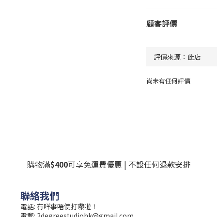
顧客評價
尚未有任何評價
購物滿
$400
可享免運費優惠 | 不設任何退款安排
聯絡我們
電話: 冇咩事唔使打嚟啦！
電郵:
2degreestudiohk@gmail.com