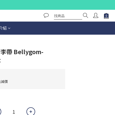
介紹
李帶 Bellygom-
t
大減價