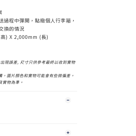
案
送過程中彈開，點緻個人行李箱，
交換的情況
高) X 2,000mm (長)
出現誤差, 尺寸只供參考最終以收到實物
設備，圖片顏色和實物可能會有些微偏差。
貨實物為準。