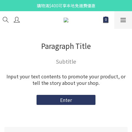
購物滿$400可享本地免運費優惠
Paragraph Title
Subtitle
Input your text contents to promote your product, or
tell the story about your shop.
Enter