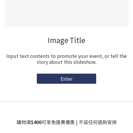
Image Title
Input text contents to promote your event, or tell the
story about this slideshow.
Enter
購物滿
$400
可享免運費優惠 | 不設任何退款安排