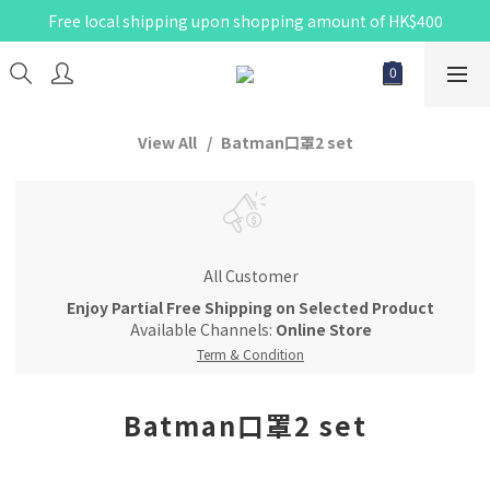
Free local shipping upon shopping amount of HK$400
View All
Batman口罩2 set
All Customer
Enjoy Partial Free Shipping on Selected Product
Available Channels:
Online Store
Term & Condition
Batman口罩2 set