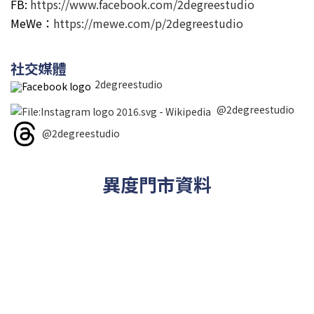
FB:
https://www.facebook.com/2degreestudio
MeWe：
https://mewe.com/p/2degreestudio
社交媒體
2degreestudio
@2degreestudio
@2degreestudio
異度門市資料