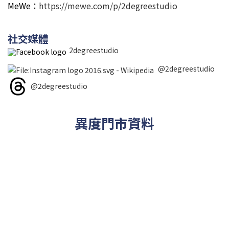
MeWe：
https://mewe.com/p/2degreestudio
社交媒體
2degreestudio
@2degreestudio
@2degreestudio
異度門市資料