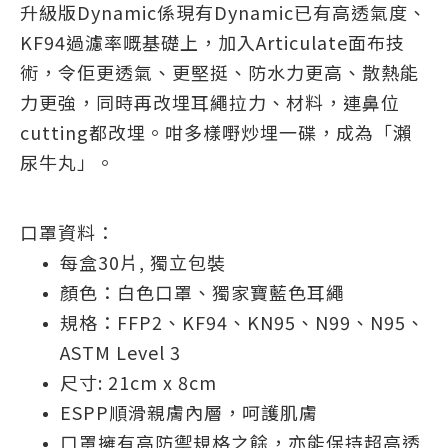
升級版Dynamic係現有Dynamic已有高透氣度、
KF94過濾率嘅基礎上，加入Articulate面布技
術，令佢更透氣、更堅挺、防水力更高、散熱能
力更強，同時再改埋耳繩拉力、材料，連鼻位
cutting都改埋。咁多樣嘢炒埋一碟，成為「瀨
尿牛丸」。
口罩資料：
每盒30片, 獨立包裝
顏色：白色口罩、獨家寶藍色耳繩
規格：
FFP2、KF94、KN95、N99、N95、
ASTM Level 3
尺寸: 21cm x 8cm
ESPP順滑親膚內層，呵護肌膚
口罩擁有高防禦規格之餘，亦能保持超高透