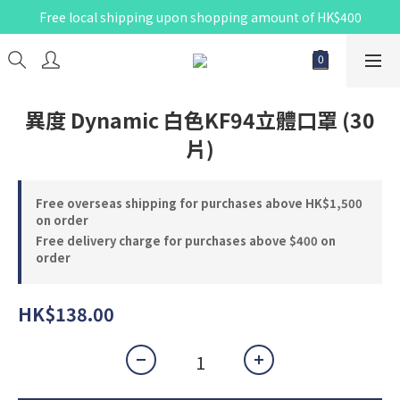
Free local shipping upon shopping amount of HK$400
異度 Dynamic 白色KF94立體口罩 (30
片)
Free overseas shipping for purchases above HK$1,500
on order
Free delivery charge for purchases above $400 on
order
HK$138.00